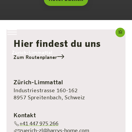
Hier findest du uns
Zürich-Limmattal
Zum Routenplaner
Das Hotel
Zimmer & Angebote
Erleben
Infos
Zürich-Limmattal
Industriestrasse 160-162
8957 Spreitenbach, Schweiz
Kontakt
+41 447 975 266
zuerich-zl@harrys-home.com