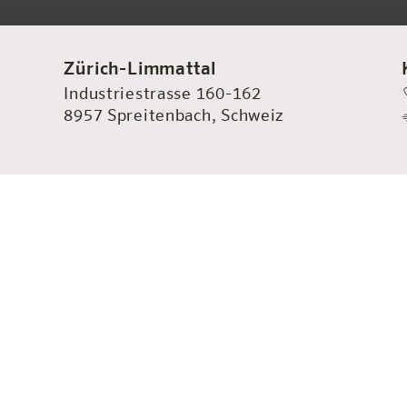
Zürich-Limmattal
Industriestrasse 160-162
8957 Spreitenbach, Schweiz
Meter vom größten
tfernt, befindet sich das