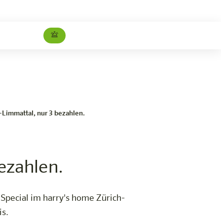
chte Zürich-Limmattal, nur 3 bezahlen.
Jetzt buc
-Limmattal, nur 3 bezahlen.
ezahlen.
pecial im harry's home Zürich-
s.