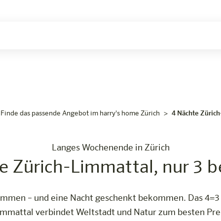
len.
4 Nä
Jetzt buchen
Finde das passende Angebot im harry's home Zürich
4 Nächte Zürich
Langes Wochenende in Zürich
e Zürich-Limmattal, nur 3 b
ommen – und eine Nacht geschenkt bekommen. Das 4=3 S
immattal verbindet Weltstadt und Natur zum besten Prei