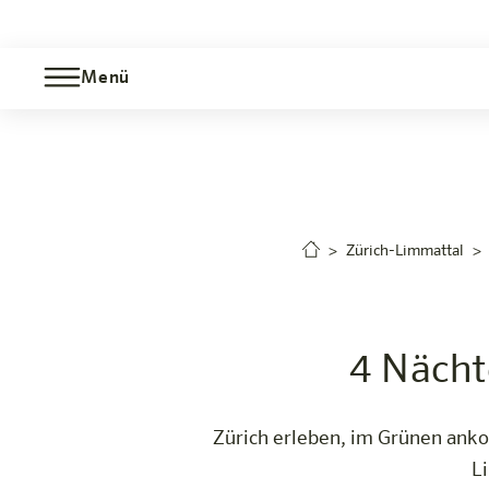
Menü
4 Nächte Zürich-Limmattal, nur 3 bezah
Zürich-Limmattal
Das Hotel
Zimmer & Angebote
Erleben
Infos
Zürich-Limmattal
4 Nächt
Zürich erleben, im Grünen ank
L