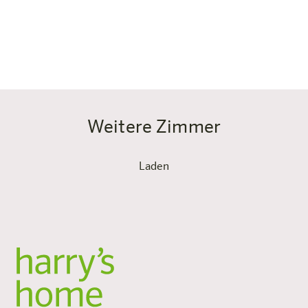
Kurz: perfekt für alle, die im Zürich-Limmattal so
unkompliziert wohnen wollen wie zuhause — nur näher
an Shopping, Stadt und Natur.
Weitere Zimmer
Laden