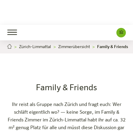
Zürich-Limmattal
Zimmerübersicht
Family & Friends
Family & Friends
Jetzt buchen
Zürich-Limmattal
Das Hotel
Zimmer & Angebote
Erleben
Infos
Family & Friends
Ihr reist als Gruppe nach Zürich und fragt euch: Wer
schläft eigentlich wo? — keine Sorge, im Family &
Friends Zimmer im Zürich-Limmattal habt ihr auf ca. 32
m² genug Platz für alle und müsst diese Diskussion gar