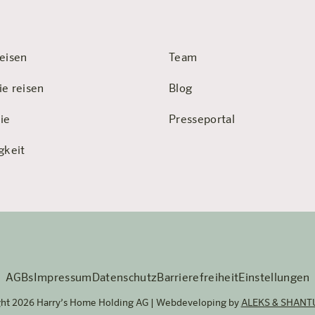
eisen
Team
ie reisen
Blog
ie
Presseportal
gkeit
AGBs
Impressum
Datenschutz
Barrierefreiheit
Einstellungen
ght 2026 Harry’s Home Holding AG | Webdeveloping by
ALEKS & SHANT