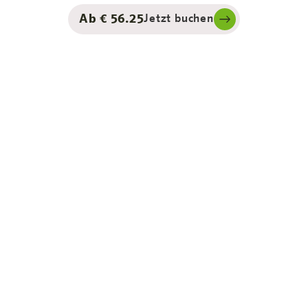
Ab € 56.25
Jetzt buchen
sinesstrips
se: Unsere
s du für deinen
mütlichen Doppelbetten
erden und können bei