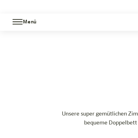
Menü
Standardzimmer
Jetzt b
Zürich-Limmattal
Das Hotel
Zimmer & Angebote
Erleben
Infos
Unsere super gemütlichen Zimm
bequeme Doppelbett is