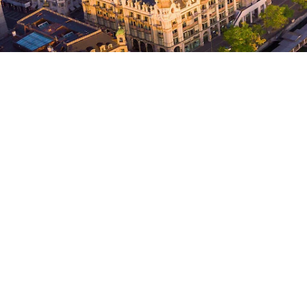
die Stadt, die Kultur, Innovati
renommierte Museen, Boutiquen 
Lebensgefühl. Hier trifft Urbanit
nur wenige Meter vom größten Eink