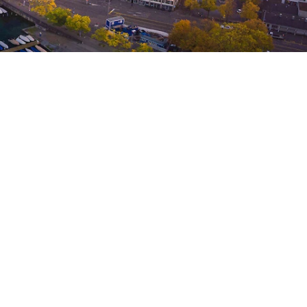
schen Flair begeistert. Entdecke
ebot und das entspannte Zürcher
r. Mitten im schönen Limmattal und
ndet sich das harry’s home Zürich-