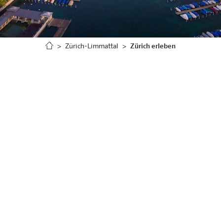
Zürich-Limmattal
Zürich erleben
Willkommen in Zürich,
on und Lebensqualität vereint und mit ihrem kosmopoliti
und Galerien, erlebe das vielfältige kulinarische Ang
ät auf Natur – modern, inspirierend und unverwechselba
aufszentrum der Schweiz „Shoppi Tivoli“ entfernt, befi